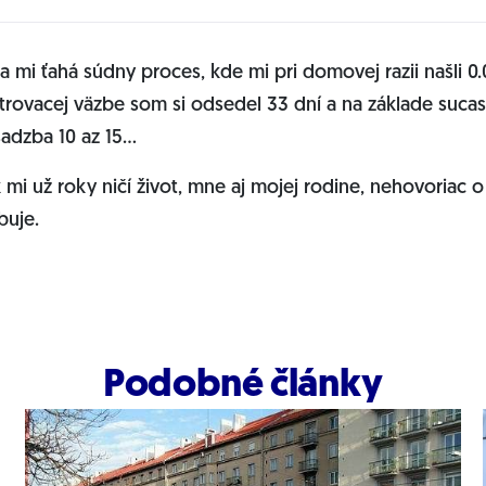
a mi ťahá súdny proces, kde mi pri domovej razii našli 0
trovacej väzbe som si odsedel 33 dní a na základe sucasn
 sadzba 10 az 15…
k mi už roky ničí život, mne aj mojej rodine, nehovoriac o 
buje.
Podobné články