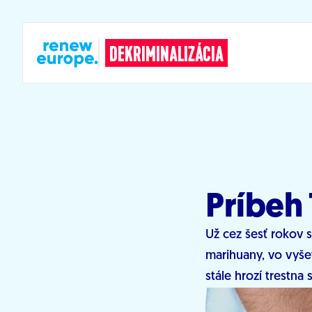
Prejsť na obsah
DEKRIMINALIZÁCIA
Príbeh
Už cez šesť rokov s
marihuany, vo vyše
stále hrozí trestna 