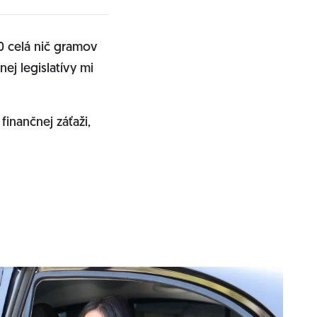
.0 celá nič gramov
ej legislatívy mi
finančnej záťaži,