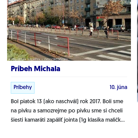
Príbeh Michala
Príbehy
10. júna
Bol piatok 13 (ako naschvál) rok 2017. Boli sme
na pivku a samozrejme po pivku sme si chceli
šiesti kamaráti zapáliť jointa (1g klasika maličký.)
Boli sme na ihrisku na Račku v BA, ja som išiel