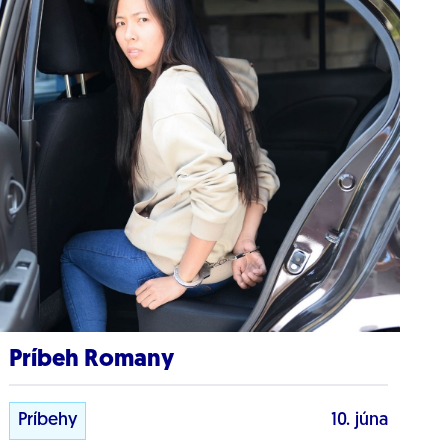
Príbeh Romany
Príbehy
10. júna