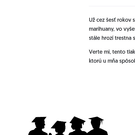
Už cez šesť rokov s
marihuany, vo vyše
stále hrozí trestna
Verte mi, tento tla
ktorú u mňa spôso