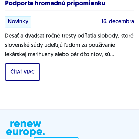
Podporte hromadnú pripomienku
Novinky
16. decembra
Desať a dvadsať ročné tresty odňatia slobody, ktoré
slovenské súdy udeľujú ľuďom za používanie
lekárskej marihuany alebo pár džointov, sú
drakonické a úplne nezmyselné. Je...
ČÍTAŤ VIAC