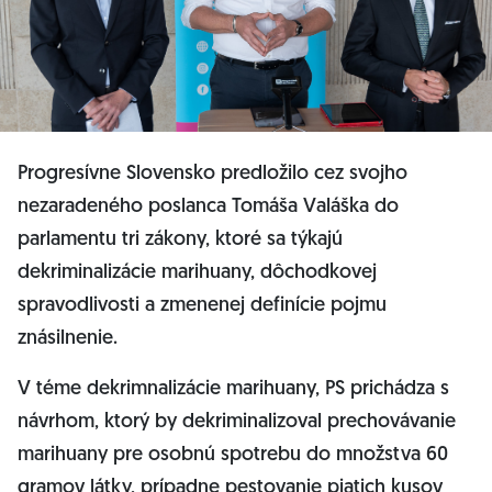
Progresívne Slovensko predložilo cez svojho
nezaradeného poslanca Tomáša Valáška do
parlamentu tri zákony, ktoré sa týkajú
dekriminalizácie marihuany, dôchodkovej
spravodlivosti a zmenenej definície pojmu
znásilnenie.
V téme dekrimnalizácie marihuany, PS prichádza s
návrhom, ktorý by dekriminalizoval prechovávanie
marihuany pre osobnú spotrebu do množstva 60
gramov látky, prípadne pestovanie piatich kusov