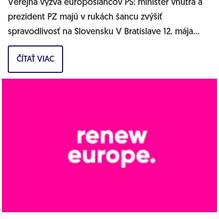
Verejná výzva europoslancov PS: minister vnútra a
prezident PZ majú v rukách šancu zvýšiť
spravodlivosť na Slovensku V Bratislave 12. mája
2022: Na Slovensku stále platí stav, keď...
ČÍTAŤ VIAC