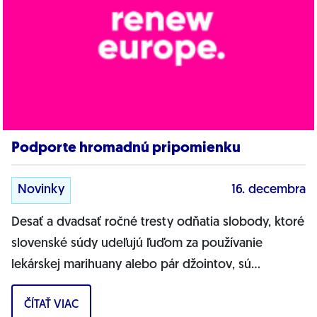
Podporte hromadnú pripomienku
Novinky
16. decembra
Desať a dvadsať ročné tresty odňatia slobody, ktoré
slovenské súdy udeľujú ľuďom za používanie
lekárskej marihuany alebo pár džointov, sú
drakonické a úplne nezmyselné. Je...
ČÍTAŤ VIAC