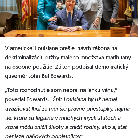
V americkej Louisiane prešiel návrh zákona na
dekriminalizáciu držby malého množstva marihuany
na osobné použitie. Zákon podpísal demokratický
guvernér John Bel Edwards.
„Toto rozhodnutie som nebral na ľahkú váhu,“
povedal Edwards. „
Štát Louisiana by už nemal
uväzňovať ľudí za menšie právne priestupky, najmä
tie, ktoré sú legálne v mnohých iných štátoch a
ktoré môžu zničiť životy a zničiť rodiny, ako aj stáť
peniaze daňových poplatníkov.
“